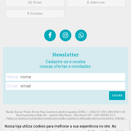
Email
Sobre nós
Dúvidas
Newsletter
Cadastre-se e receba
nossas ofertas e novidades.
Nome
Email
ENVIAR
Razão Social: Proes Brinq Play Comércio de Brinquedos EIRELI - CNPJ 07.955.285/0001-63
Rua Quarenta e Sete, 44 - Jardim São Paulo - São Paulo/SP - CEP: 08465-312
Todos os preços e condições comerciais estão sujeitos a alteração sem aviso prévio. Ofertas
válidas enquanto durarem nossos estoques. Preços, condições de pagamento e frete válidos
exclusivamente para compras efetuadas neste site, não valendo para nossa loja física. As
Nossa loja utiliza cookies para melhorar a sua experiência no site. Ao
imagens dos produtos são meramente ilustrativas. Pedidos sujeitos a análise e confirmação de