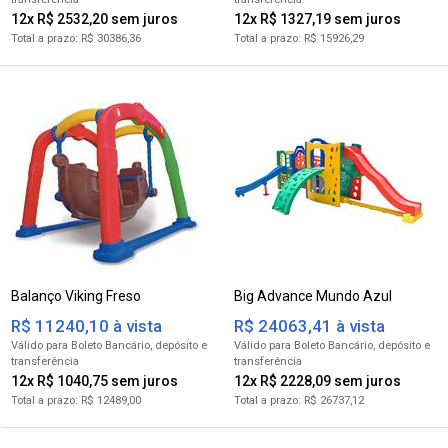
12x R$ 2532,20
12x R$ 1327,19
R$ 30386,36
R$ 15926,29
Balanço Viking Freso
Big Advance Mundo Azul
R$ 11240,10 à vista
R$ 24063,41 à vista
para Boleto Bancário
para Boleto Bancário
12x R$ 1040,75
12x R$ 2228,09
R$ 12489,00
R$ 26737,12