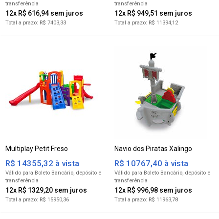
12x R$ 616,94
12x R$ 949,51
R$ 7403,33
R$ 11394,12
Multiplay Petit Freso
Navio dos Piratas Xalingo
R$ 14355,32 à vista
R$ 10767,40 à vista
para Boleto Bancário
para Boleto Bancário
12x R$ 1329,20
12x R$ 996,98
R$ 15950,36
R$ 11963,78