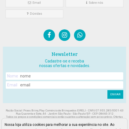
Email
Sobre nós
Dúvidas
Newsletter
Cadastre-se e receba
nossas ofertas e novidades.
Nome
Email
ENVIAR
Razão Social: Proes Brinq Play Comércio de Brinquedos EIRELI - CNPJ 07.955.285/0001-63
Rua Quarenta e Sete, 44 - Jardim São Paulo - São Paulo/SP - CEP: 08465-312
Todos os preços e condições comerciais estão sujeitos a alteração sem aviso prévio. Ofertas
válidas enquanto durarem nossos estoques. Preços, condições de pagamento e frete válidos
exclusivamente para compras efetuadas neste site, não valendo para nossa loja física. As
Nossa loja utiliza cookies para melhorar a sua experiência no site. Ao
imagens dos produtos são meramente ilustrativas. Pedidos sujeitos a análise e confirmação de