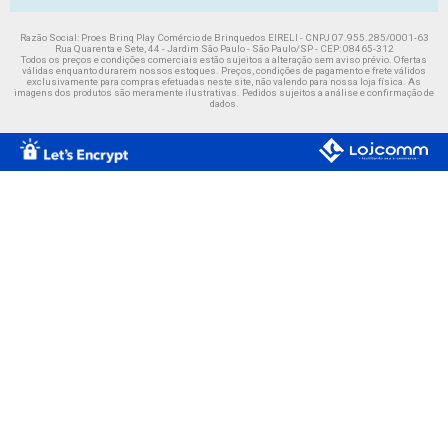
Razão Social: Proes Brinq Play Comércio de Brinquedos EIRELI - CNPJ 07.955.285/0001-63
Rua Quarenta e Sete, 44 - Jardim São Paulo - São Paulo/SP - CEP: 08465-312
Todos os preços e condições comerciais estão sujeitos a alteração sem aviso prévio. Ofertas
válidas enquanto durarem nossos estoques. Preços, condições de pagamento e frete válidos
exclusivamente para compras efetuadas neste site, não valendo para nossa loja física. As
imagens dos produtos são meramente ilustrativas. Pedidos sujeitos a análise e confirmação de
dados.