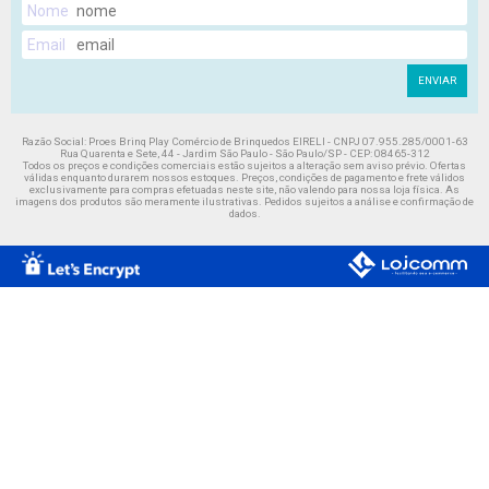
Nome
Email
ENVIAR
Razão Social: Proes Brinq Play Comércio de Brinquedos EIRELI - CNPJ 07.955.285/0001-63
Rua Quarenta e Sete, 44 - Jardim São Paulo - São Paulo/SP - CEP: 08465-312
Todos os preços e condições comerciais estão sujeitos a alteração sem aviso prévio. Ofertas
válidas enquanto durarem nossos estoques. Preços, condições de pagamento e frete válidos
exclusivamente para compras efetuadas neste site, não valendo para nossa loja física. As
imagens dos produtos são meramente ilustrativas. Pedidos sujeitos a análise e confirmação de
dados.