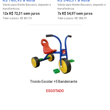
R$ 780,93 à vista
R$ 346,31 à vista
para Boleto Bancário
para Boleto Bancário
12x R$ 72,31
7x R$ 54,97
R$ 867,70
R$ 384,79
Triciclo Escolar +3 Bandeirante
ESGOTADO