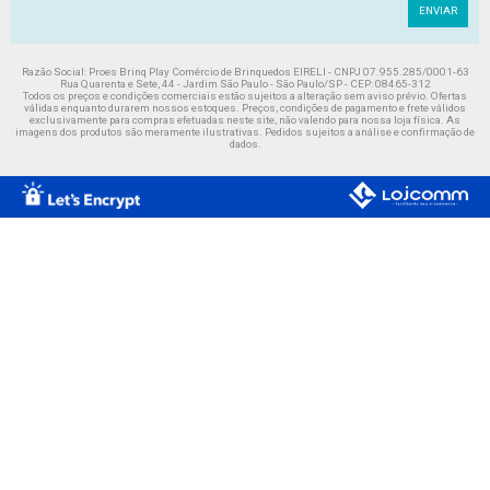
ENVIAR
Razão Social: Proes Brinq Play Comércio de Brinquedos EIRELI - CNPJ 07.955.285/0001-63
Rua Quarenta e Sete, 44 - Jardim São Paulo - São Paulo/SP - CEP: 08465-312
Todos os preços e condições comerciais estão sujeitos a alteração sem aviso prévio. Ofertas
válidas enquanto durarem nossos estoques. Preços, condições de pagamento e frete válidos
exclusivamente para compras efetuadas neste site, não valendo para nossa loja física. As
imagens dos produtos são meramente ilustrativas. Pedidos sujeitos a análise e confirmação de
dados.