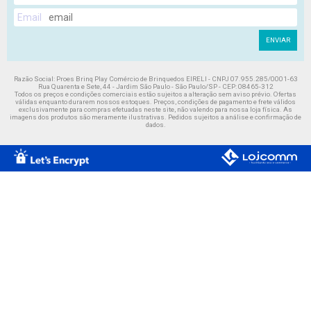
Email
ENVIAR
Razão Social: Proes Brinq Play Comércio de Brinquedos EIRELI - CNPJ 07.955.285/0001-63
Rua Quarenta e Sete, 44 - Jardim São Paulo - São Paulo/SP - CEP: 08465-312
Todos os preços e condições comerciais estão sujeitos a alteração sem aviso prévio. Ofertas
válidas enquanto durarem nossos estoques. Preços, condições de pagamento e frete válidos
exclusivamente para compras efetuadas neste site, não valendo para nossa loja física. As
imagens dos produtos são meramente ilustrativas. Pedidos sujeitos a análise e confirmação de
dados.